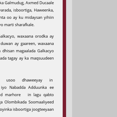
dka Galmudug, Axmed Ducaale
yarada, isboortiga, Haweenka,
ta oo ay ku midaysan yihiin
o marti sharafkale.
Galkacyo, waxaana orodka ay
 duwan ay gaareen, waxaana
a dhisan magaalada Galkacyo
hada tagay ay ka maqsuudeen
ad usoo dhaweeyay in
a iyo Nabadda Adduunka ee
mid marhore in lagu qabto
ga Olombikada Soomaaliyeed
oyinka isboortiga joogteeyaan