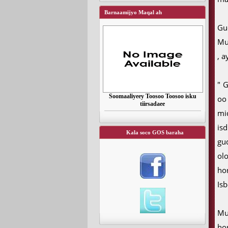
Barnaamijyo Maqal ah
Gu
Mu
, 
" 
Soomaaliyeey Toosoo Toosoo isku
oo
tiirsadaee
mi
is
Kala soco GOS baraha
gu
ol
ho
Isb
Mu
ho