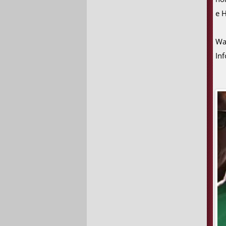
e 
Wa
In