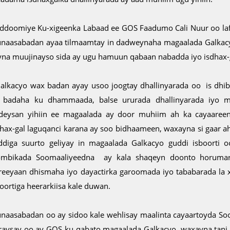
ddoomiye Ku-xigeenka Labaad ee GOS Faadumo Cali Nuur oo la
naasabadan ayaa tilmaamtay in dadweynaha magaalada Galkacy
ayna muujinayso sida ay ugu hamuun qabaan nabadda iyo isdhax-
Galkacyo wax badan ayay usoo joogtay dhallinyarada oo is dhib
 badaha ku dhammaada, balse ururada dhallinyarada iyo m
deysan yihiin ee magaalada ay door muhiim ah ka cayaaree
dhax-gal laguqanci karana ay soo bidhaameen, waxayna si gaar 
ddiga suurto geliyay in magaalada Galkacyo guddi isboorti o
ombikada Soomaaliyeedna ay kala shaqeyn doonto horumari
reeyaan dhismaha iyo dayactirka garoomada iyo tababarada la x
oortiga heerarkiisa kale duwan.
naasabadan oo ay sidoo kale wehlisay maalinta cayaartoyda Soo
raysay oo ay GOS ku qabato magaalada Galkacyo, waxayna tani