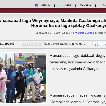
Facebook
Twitter
|
|
Nala Xiriir
|
Pro
naasabad lagu Weyneynayo, Maalinta Caalamiga ah 
Horumarka oo lagu qabtay Gaalkacy
Sunday April 07, 2019 - 22:38:37 in
Wararka Gudaha
by Nocsom
its:
199143
(Rating 0.0/5 Stars) Total Votes: 0
0
Munaasabad lagu dabbaal degaya
cayaaraha, horumarka iyo nabadd
dhacday magaalada Galkacyo .
Munaasabaddan ayaa waxaa s
Olombikada qaranka Soomaaliya