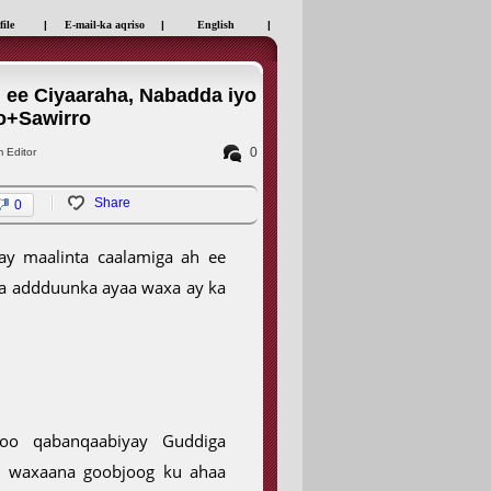
file
|
E-mail-ka aqriso
|
English
|
ee Ciyaaraha, Nabadda iyo
o+Sawirro
0
 Editor
Share
0
y maalinta caalamiga ah ee
a addduunka ayaa waxa ay ka
oo qabanqaabiyay Guddiga
, waxaana goobjoog ku ahaa