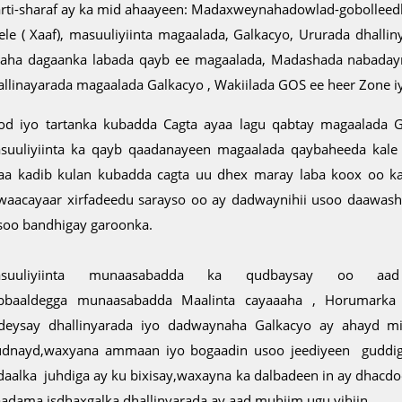
rti-sharaf ay ka mid ahaayeen: Madaxweynahadowlad-gobollee
ele ( Xaaf), masuuliyiinta magaalada, Galkacyo, Ururada dhallin
laha dagaanka labada qayb ee magaalada, Madashada nabadayn
allinayarada magaalada Galkacyo , Wakiilada GOS ee heer Zone iy
od iyo tartanka kubadda Cagta ayaa lagu qabtay magaalada 
suuliyiinta ka qayb qaadanayeen magaalada qaybaheeda kale
taa kadib kulan kubadda cagta uu dhex maray laba koox oo k
waacayaar xirfadeedu sarayso oo ay dadwaynihii usoo daawas
soo bandhigay garoonka.
asuuliyiinta munaasabadda ka qudbaysay oo a
bbaaldegga munaasabadda Maalinta cayaaaha , Horumark
deysay dhallinyarada iyo dadwaynaha Galkacyo ay ahayd 
dnayd,waxyana ammaan iyo bogaadin usoo jeediyeen guddi
daalka juhdiga ay ku bixisay,waxayna ka dalbadeen in ay dhacdo
adama isdhaxgalka dhallinyarada ay aad muhiim ugu yihiin.