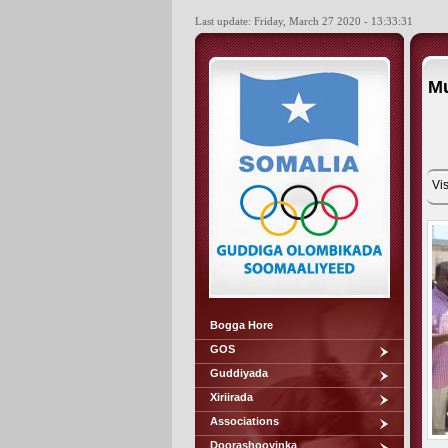
Last update: Friday, March 27 2020 - 13:33:31
Mu
Vis
Bogga Hore
GOS
Guddiyada
Xiriirada
Associations
Doorashooyinka