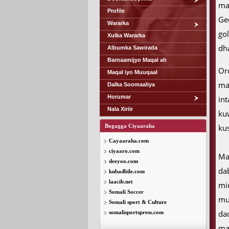
ma
Profile
Ge
Wararka
go
Xulka Wararka
dh
Albumka Sawirada
Barnaamijyo Maqal ah
Or
Maqal iyo Muuqaal
ma
Dalka Soomaaliya
Horumar
in
Nala Xiriir
ku
Bogagga Ciyaaraha
ku
Cayaaraha.com
ciyaaro.com
M
deeyoo.com
da
kubadbile.com
laacib.net
mi
Somali Soccer
mu
Somali sport & Culture
da
somalisportspress.com
ma