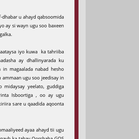
f-dhabar u ahayd qabsoomida
o ay si wayn ugu soo baxeen
galka.
aataysa iyo kuwa ka tahriiba
adasha ay dhallinyarada ku
n in magaalada nabad hesho
ah ammaan ugu soo jeedisay in
o midaysay yeelato, guddiga
nta Isboortiga , oo ay ugu
iriira sare u qaadida aqoonta
maaliyeed ayaa ahayd tii ugu
 qayb ka tahay Qorshaha GOS